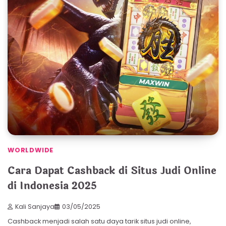
WORLDWIDE
Cara Dapat Cashback di Situs Judi Online
di Indonesia 2025
Kali Sanjaya
03/05/2025
Cashback menjadi salah satu daya tarik situs judi online,